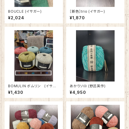
BOUCLE (イサガー)
［新色］trio (イサガー)
¥2,024
¥1,870
BOMULIN ボムリン (イサガ
あかりソロ (野呂英作)
ー ISAGER)
¥1,430
¥4,950