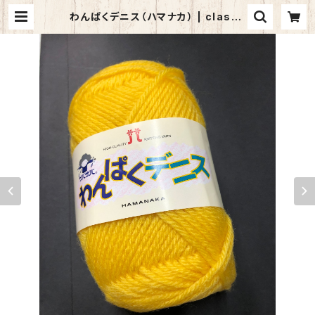
わんぱくデニス（ハマナカ） | classe
daikanyama (クラッセ代官山）