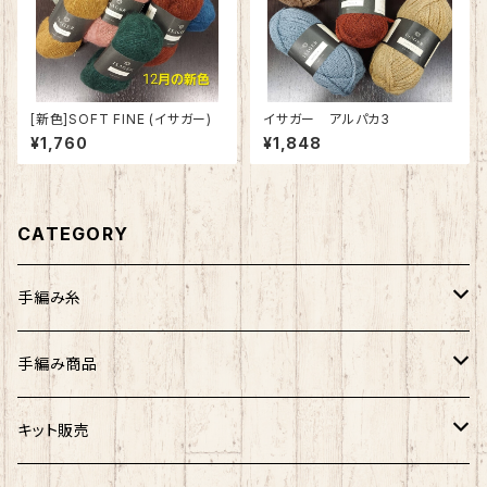
[新色]SOFT FINE (イサガー)
イサガー アルパカ3
¥1,760
¥1,848
CATEGORY
手編み糸
アンゴラホイップ
手編み商品
つややかコットン
マフラー
キット販売