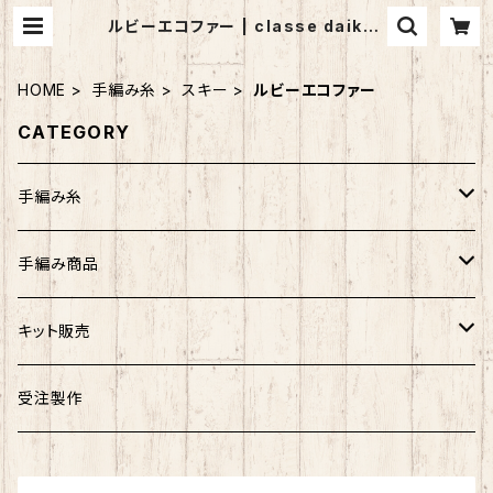
ルビーエコファー | classe daikan
yama (クラッセ代官山）
HOME
手編み糸
スキー
ルビーエコファー
CATEGORY
手編み糸
アンゴラホイップ
手編み商品
つややかコットン
マフラー
キット販売
ウォッシュコットン
ストール
バッグ
受注製作
リッチモア
帽子
帽子