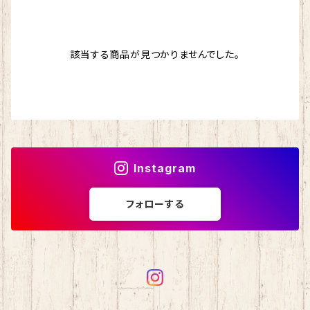
ドナウ
わんぱくデニス
マスクチェーン
ストール
該当する商品が見つかりませんでした。
シルクフィリーノ
スカイ
バッグ
エカテリーナ
ブリティッシュエロイカ
シェヘラザード
マジックダイアモンド
Instagram
アンデネス
スパングラス
フォローする
アルパカレジェーロ
isager （イサガー）
カシミヤ
シルクモヘア
野呂英作
カシミヤグレイス