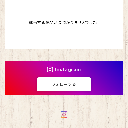
ドナウ
わんぱくデニス
マスクチェーン
ストール
該当する商品が見つかりませんでした。
シルクフィリーノ
スカイ
バッグ
エカテリーナ
ブリティッシュエロイカ
シェヘラザード
マジックダイアモンド
Instagram
アンデネス
スパングラス
フォローする
アルパカレジェーロ
isager （イサガー）
カシミヤ
シルクモヘア
野呂英作
カシミヤグレイス