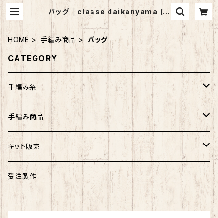
バッグ | classe daikanyama (ク
ラッセ代官山）
HOME
手編み商品
バッグ
CATEGORY
手編み糸
アンゴラホイップ
手編み商品
つややかコットン
マフラー
キット販売
ウォッシュコットン
ストール
バッグ
受注製作
リッチモア
帽子
帽子