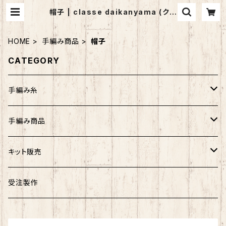
帽子 | classe daikanyama (クラ
ッセ代官山）
HOME
手編み商品
帽子
CATEGORY
手編み糸
アンゴラホイップ
手編み商品
つややかコットン
マフラー
キット販売
ウォッシュコットン
ストール
バッグ
受注製作
リッチモア
帽子
帽子