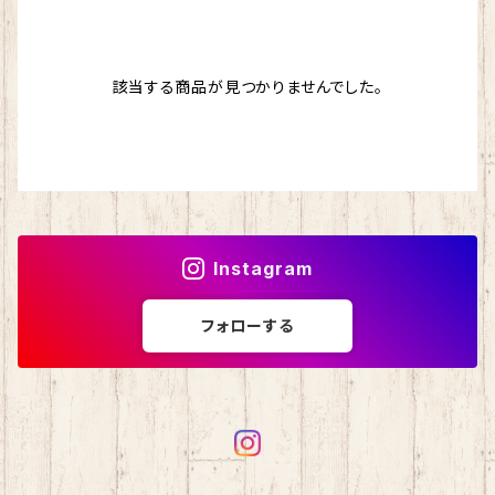
ドナウ
わんぱくデニス
マスクチェーン
ストール
該当する商品が見つかりませんでした。
シルクフィリーノ
スカイ
バッグ
エカテリーナ
ブリティッシュエロイカ
シェヘラザード
マジックダイアモンド
Instagram
アンデネス
スパングラス
フォローする
アルパカレジェーロ
isager （イサガー）
カシミヤ
シルクモヘア
野呂英作
カシミヤグレイス