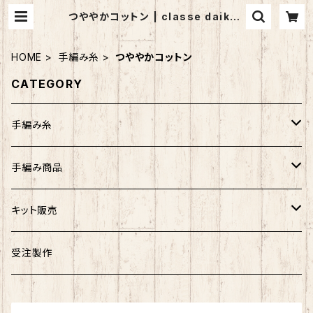
つややかコットン | classe daikan
yama (クラッセ代官山）
HOME
手編み糸
つややかコットン
CATEGORY
手編み糸
アンゴラホイップ
手編み商品
つややかコットン
マフラー
キット販売
ウォッシュコットン
ストール
バッグ
受注製作
リッチモア
帽子
帽子