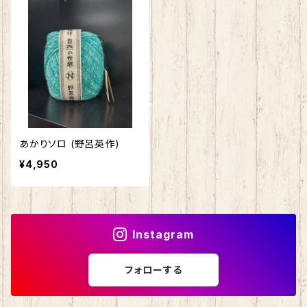
ドナウ
わんぱくデニス
マスクチェーン
ストール
シルクフィリーノ
スカイ
バッグ
エカテリーナ
ブリティッシュエロイカ
シェヘラザード
あかりソロ (野呂英作)
マジックダイアモンド
¥4,950
アンデネス
スパングラス
アルパカレジェーロ
isager （イサガー）
Instagram
カシミヤ
フォローする
シルクモヘア
野呂英作
カシミヤグレイス