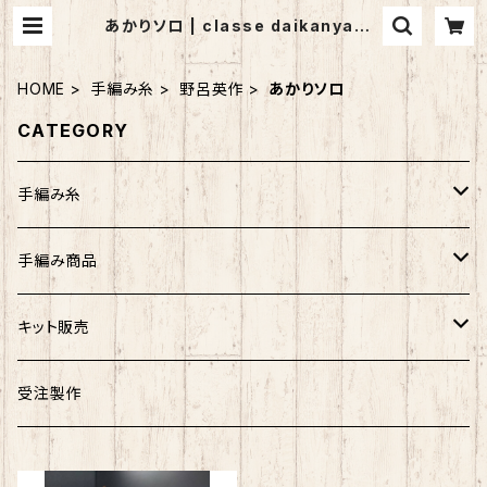
あかりソロ | classe daikanyama
(クラッセ代官山）
HOME
手編み糸
野呂英作
あかりソロ
CATEGORY
手編み糸
アンゴラホイップ
手編み商品
つややかコットン
マフラー
キット販売
ウォッシュコットン
ストール
バッグ
受注製作
リッチモア
帽子
帽子