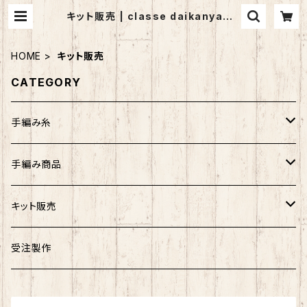
キット販売 | classe daikanyama
(クラッセ代官山）
HOME
キット販売
CATEGORY
手編み糸
アンゴラホイップ
手編み商品
つややかコットン
マフラー
キット販売
ウォッシュコットン
ストール
バッグ
受注製作
リッチモア
帽子
帽子