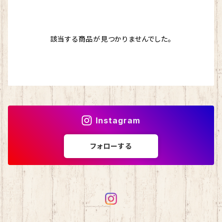
ドナウ
わんぱくデニス
マスクチェーン
ストール
該当する商品が見つかりませんでした。
シルクフィリーノ
スカイ
バッグ
エカテリーナ
ブリティッシュエロイカ
シェヘラザード
マジックダイアモンド
Instagram
アンデネス
スパングラス
フォローする
アルパカレジェーロ
isager （イサガー）
カシミヤ
シルクモヘア
野呂英作
カシミヤグレイス