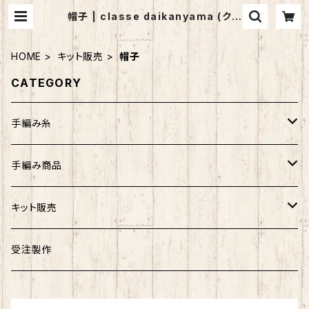
帽子 | classe daikanyama (クラ
ッセ代官山）
HOME
キット販売
帽子
CATEGORY
手編み糸
アンゴラホイップ
手編み商品
つややかコットン
マフラー
キット販売
ウォッシュコットン
ストール
バッグ
受注製作
リッチモア
帽子
帽子