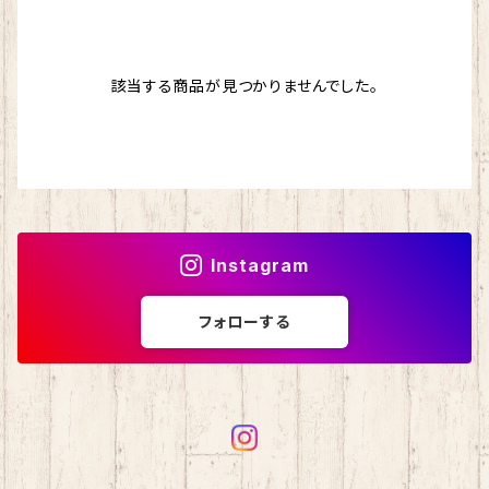
ドナウ
わんぱくデニス
マスクチェーン
ストール
該当する商品が見つかりませんでした。
シルクフィリーノ
スカイ
バッグ
エカテリーナ
ブリティッシュエロイカ
シェヘラザード
マジックダイアモンド
Instagram
アンデネス
スパングラス
フォローする
アルパカレジェーロ
isager （イサガー）
カシミヤ
シルクモヘア
野呂英作
カシミヤグレイス