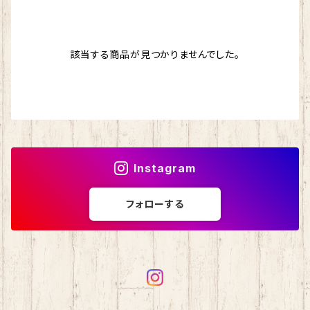
ドナウ
わんぱくデニス
マスクチェーン
ストール
該当する商品が見つかりませんでした。
シルクフィリーノ
スカイ
バッグ
エカテリーナ
ブリティッシュエロイカ
シェヘラザード
マジックダイアモンド
Instagram
アンデネス
スパングラス
フォローする
アルパカレジェーロ
isager （イサガー）
カシミヤ
シルクモヘア
野呂英作
カシミヤグレイス