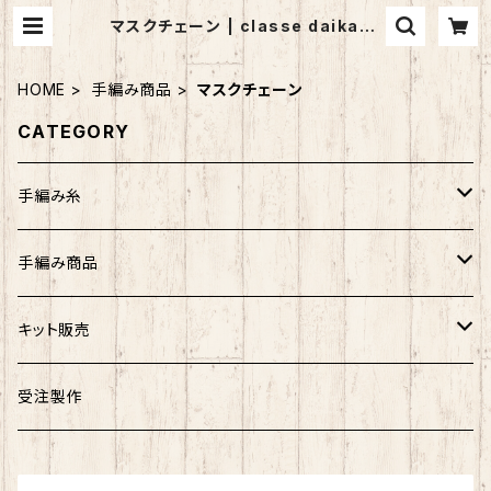
マスクチェーン | classe daikany
ama (クラッセ代官山）
HOME
手編み商品
マスクチェーン
CATEGORY
手編み糸
アンゴラホイップ
手編み商品
つややかコットン
マフラー
キット販売
ウォッシュコットン
ストール
バッグ
受注製作
リッチモア
帽子
帽子