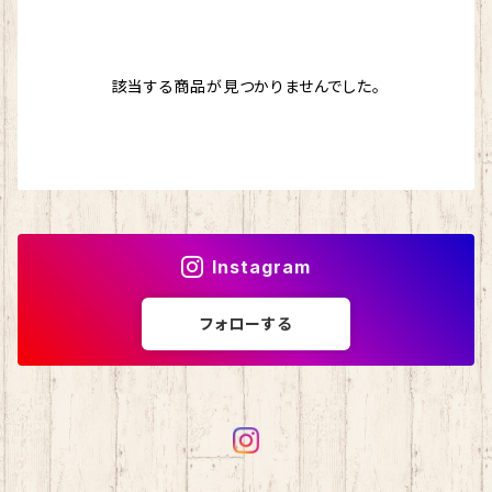
ドナウ
わんぱくデニス
マスクチェーン
ストール
該当する商品が見つかりませんでした。
シルクフィリーノ
スカイ
バッグ
エカテリーナ
ブリティッシュエロイカ
シェヘラザード
マジックダイアモンド
Instagram
アンデネス
スパングラス
フォローする
アルパカレジェーロ
isager （イサガー）
カシミヤ
シルクモヘア
野呂英作
カシミヤグレイス