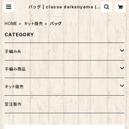
バッグ | classe daikanyama (ク
ラッセ代官山）
HOME
キット販売
バッグ
CATEGORY
手編み糸
アンゴラホイップ
手編み商品
つややかコットン
マフラー
キット販売
ウォッシュコットン
ストール
バッグ
受注製作
リッチモア
帽子
帽子